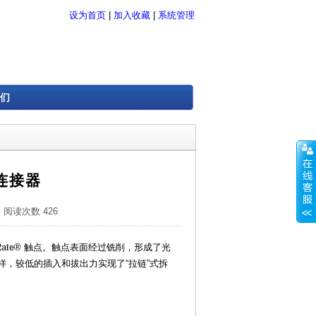
设为首页
|
加入收藏
|
系统管理
们
排连接器
阅读次数 426
ge Rate® 触点。触点表面经过铣削，形成了光
，较低的插入和拔出力实现了“拉链”式拆