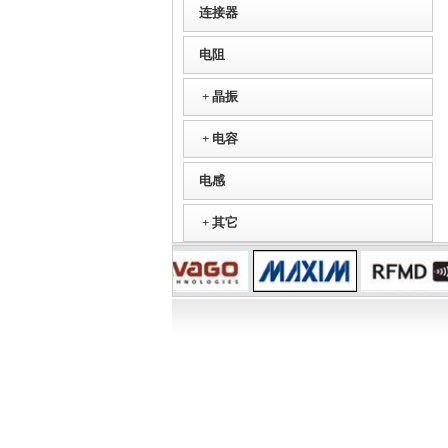
连接器
电阻
+
晶振
+
电容
电感
+
其它