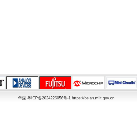
华森
粤ICP备2024226056号-1 https://beian.miit.gov.cn