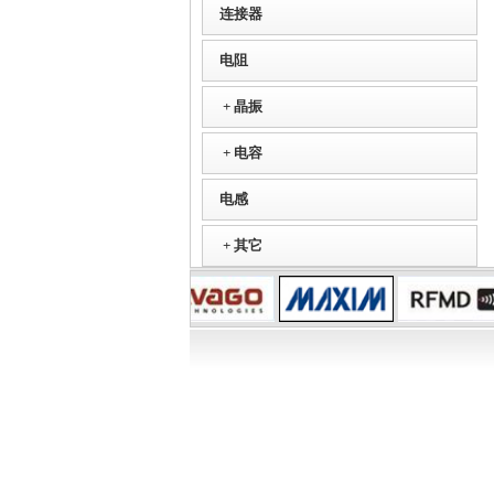
连接器
电阻
+
晶振
+
电容
电感
+
其它