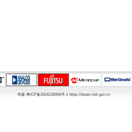
华森
粤ICP备2024226056号-1 https://beian.miit.gov.cn